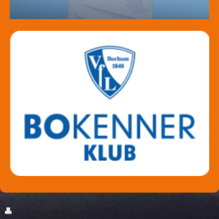
Druckversion
|
Sitemap
Login