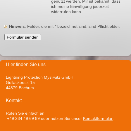
genutzt werden. Mir ist bekannt, dass
ich meine Einwilligung jederzeit
widerrufen kann.
Hinweis
: Felder, die mit
*
bezeichnet sind, sind Pflichtfelder.
Hier finden Sie uns
Lightning Protection Mysliwitz GmbH
Gollackerstr. 15
44879 Bochum
Kontakt
Rufen Sie einfach an
+49 234 49 69 89 oder nutzen Sie unser
Kontaktformular
.